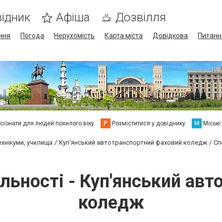
ідник
Афіша
Дозвілля
ння
Погода
Нерухомість
Карта міста
Довідкова
Питанн
сіонати для людей похилого віку
Р
Розміститися у довіднику
М
Міські
ехнікуми, училища
Куп'янський автотранспортний фаховий коледж
Сп
альності - Куп'янський ав
коледж