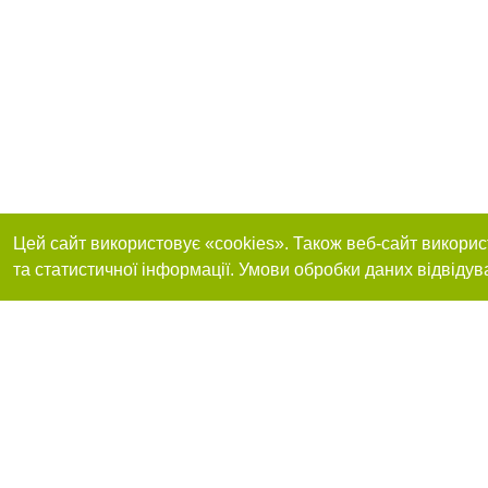
Цей сайт використовує «cookies». Також веб-сайт викорис
та статистичної інформації. Умови обробки даних відвідув
Реклама на сайті
Приєднуйтесь до 
Робота в нашій компанії
Франшиза "CitySites"
Про нас
Контакт
+38 (066) 835-64-29