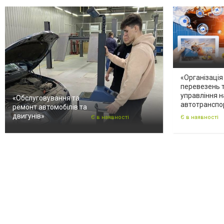
«Організація
перевезень 
управління н
«Обслуговування та
автотранспо
ремонт автомобілів та
двигунів»
Є в наявності
Є в наявності