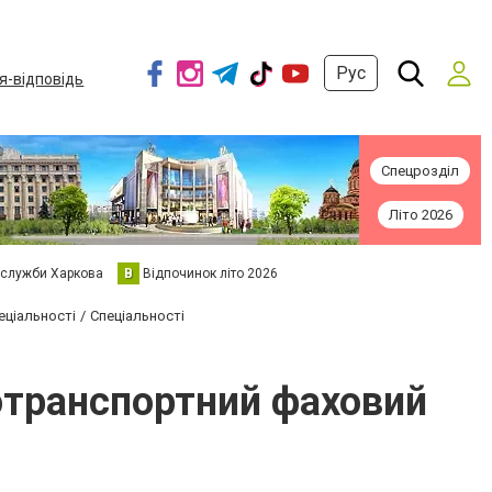
Рус
я-відповідь
Спецрозділ
Літо 2026
 служби Харкова
В
Відпочинок літо 2026
еціальності
Спеціальності
тотранспортний фаховий