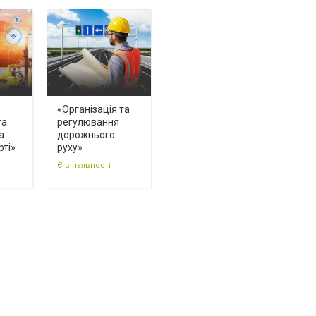
«Організація та
та
регулювання
а
дорожнього
рті»
руху»
Є в наявності