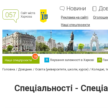
Новини
Дов
Реклама на сайті
Оголоше
Наші спецпроекти
18
Л
Лікування залежності в Харкові
П
Пан
Наші спецпроєкти
Головна
Довідник
Освіта (університети, школи, курси)
Коледжі, т
Спеціальності - Спеці