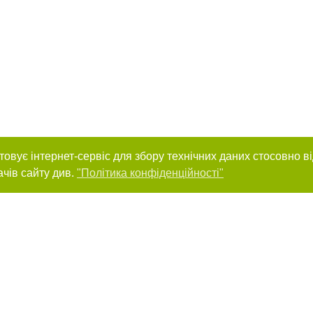
товує інтернет-сервіс для збору технічних даних стосовно в
ачів сайту див.
"Політика конфіденційності"
нас :
и
Автори проєкту