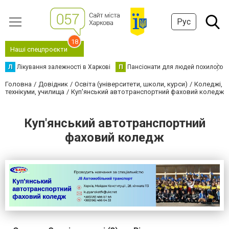
Рус
18
Наші спецпроєкти
Л
Лікування залежності в Харкові
П
Пансіонати для людей похилого в
Головна
Довідник
Освіта (університети, школи, курси)
Коледжі,
технікуми, училища
Куп'янський автотранспортний фаховий коледж
Куп'янський автотранспортний
фаховий коледж