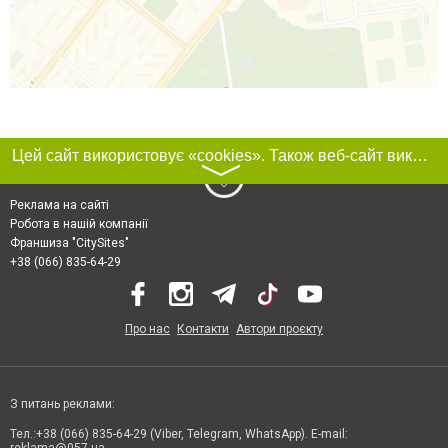
Цей сайт використовує «cookies». Також веб-сайт використовує інтернет-сервіс для збору технічних даних стосовно відвідувачів з метою отримання маркетингової та статистичної інформації. Умови обробки даних відвідувачів сайту див.
〉
Реклама на сайті
Робота в нашій компанії
Франшиза "CitySites"
+38 (066) 835-64-29
Про нас
Контакти
Автори проєкту
З питань реклами:
Тел.:+38 (066) 835-64-29 (Viber, Telegram, WhatsApp). E-mail: